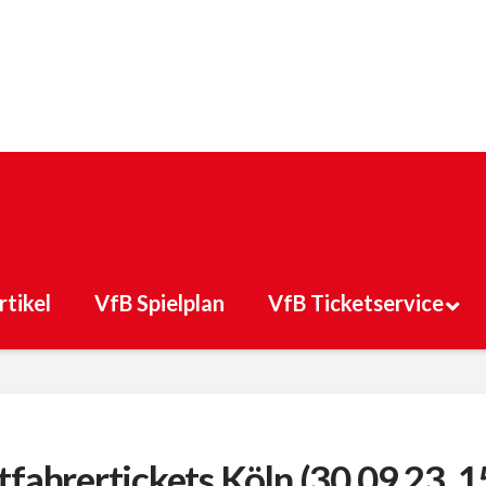
rtikel
VfB Spielplan
VfB Ticketservice
tfahrertickets Köln (30.09.23, 1