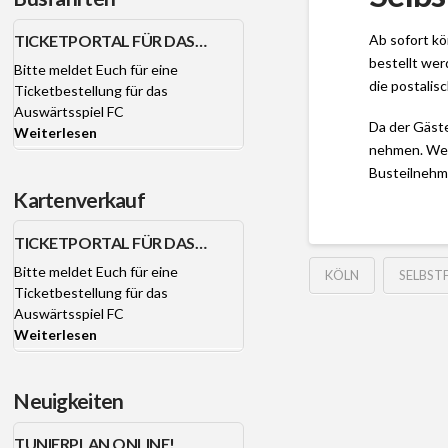
Ab sofort k
TICKETPORTAL FÜR DAS
AUSWÄRTSPIEL FC BAYERN
bestellt wer
Bitte meldet Euch für eine
MÜNCHEN OFFEN.
die postali
Ticketbestellung für das
Auswärtsspiel FC
Da der Gäste
Weiterlesen
nehmen. Wer 
Busteilnehm
Kartenverkauf
TICKETPORTAL FÜR DAS
AUSWÄRTSPIEL FC BAYERN
Bitte meldet Euch für eine
KÖLN
SELBST
MÜNCHEN OFFEN.
Ticketbestellung für das
Auswärtsspiel FC
Weiterlesen
Neuigkeiten
TUNIERPLAN ONLINE!