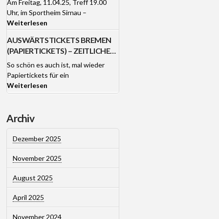
Am Freitag, 11.04.25, Treff 19.00
JUBILAREHRUNG AM FR
Uhr, im Sportheim Sirnau –
11.04.25
Weiterlesen
AUSWÄRTSTICKETS BREMEN
(PAPIERTICKETS) – ZEITLICHE
VERSAND-PROBLEME!
So schön es auch ist, mal wieder
Papiertickets für ein
Weiterlesen
Archiv
Dezember 2025
November 2025
August 2025
April 2025
November 2024