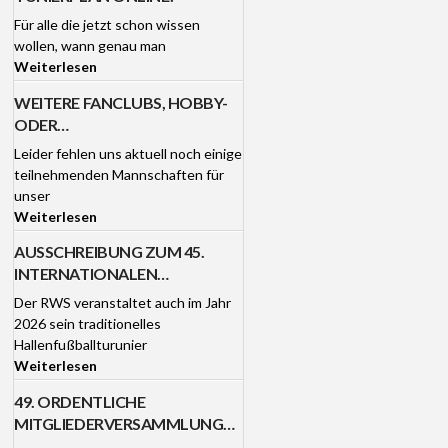
Für alle die jetzt schon wissen
wollen, wann genau man
Weiterlesen
WEITERE FANCLUBS, HOBBY-
ODER
FREIZEITMANNSCHAFTEN FÜR
Leider fehlen uns aktuell noch einige
DAS 45. RWS-TURNIER AM
teilnehmenden Mannschaften für
3./4.1.26 GESUCHT!
unser
Weiterlesen
AUSSCHREIBUNG ZUM 45.
INTERNATIONALEN
HALLENFUSSBALL-F
Der RWS veranstaltet auch im Jahr
ANCLUBTURNIER DES RWS B
2026 sein traditionelles
ERKHEIM AM 3. UND 4. J
Hallenfußballturunier
ANUAR 2026
Weiterlesen
49. ORDENTLICHE
MITGLIEDERVERSAMMLUNG
DES RWS BERKHEIM MIT