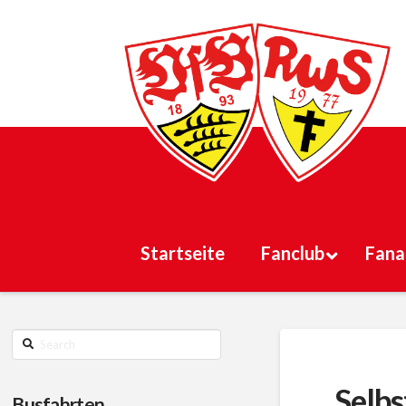
Startseite
Fanclub
Fana
Search
Selbs
Busfahrten