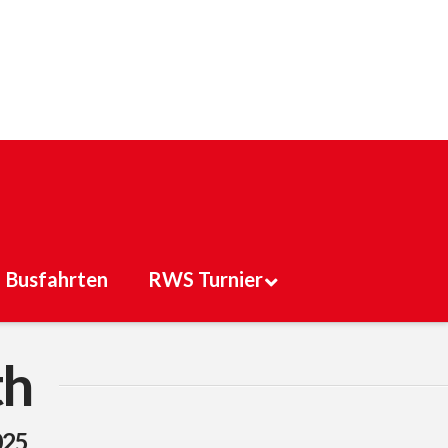
Busfahrten
RWS Turnier
th
025