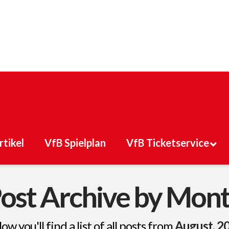
rtikel
VfB Spielplan
VfB Ticketservice
ost Archive by Mon
ow you'll find a list of all posts from
August, 2