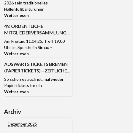
ANCLUBTURNIER DES RWS B
2026 sein traditionelles
ERKHEIM AM 3. UND 4. J
Hallenfußballturunier
ANUAR 2026
Weiterlesen
49. ORDENTLICHE
MITGLIEDERVERSAMMLUNG
DES RWS BERKHEIM MIT
Am Freitag, 11.04.25, Treff 19.00
JUBILAREHRUNG AM FR
Uhr, im Sportheim Sirnau –
11.04.25
Weiterlesen
AUSWÄRTSTICKETS BREMEN
(PAPIERTICKETS) – ZEITLICHE
VERSAND-PROBLEME!
So schön es auch ist, mal wieder
Papiertickets für ein
Weiterlesen
Archiv
Dezember 2025