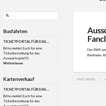
Search
Aussc
Busfahrten
Fancl
TICKETPORTAL FÜR DAS
AUSWÄRTSPIEL FC BAYERN
Bitte meldet Euch für eine
Der RWS vera
MÜNCHEN OFFEN.
Ticketbestellung für das
Berkheim. Al
Auswärtsspiel FC
Weiterlesen
Kartenverkauf
FANTURNIER
TICKETPORTAL FÜR DAS
AUSWÄRTSPIEL FC BAYERN
Bitte meldet Euch für eine
MÜNCHEN OFFEN.
Ticketbestellung für das
Auswärtsspiel FC