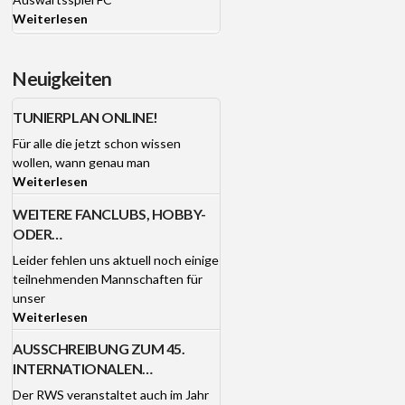
Weiterlesen
Neuigkeiten
TUNIERPLAN ONLINE!
Für alle die jetzt schon wissen
wollen, wann genau man
Weiterlesen
WEITERE FANCLUBS, HOBBY-
ODER
FREIZEITMANNSCHAFTEN FÜR
Leider fehlen uns aktuell noch einige
DAS 45. RWS-TURNIER AM
teilnehmenden Mannschaften für
3./4.1.26 GESUCHT!
unser
Weiterlesen
AUSSCHREIBUNG ZUM 45.
INTERNATIONALEN
HALLENFUSSBALL-F
Der RWS veranstaltet auch im Jahr