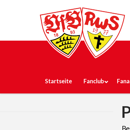
Startseite
Fanclub
Fana
P
Bel