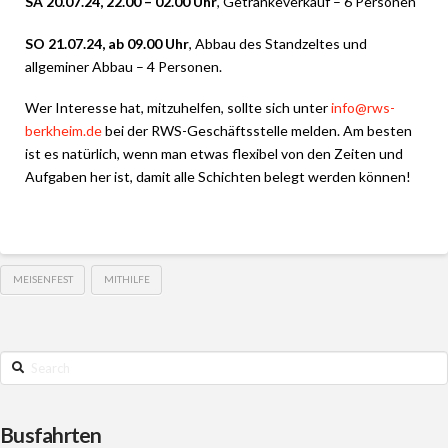
SA 20.07.24, 22.00 – 02.00 Uhr
, Getränkeverkauf – 6 Personen
SO 21.07.24, ab 09.00 Uhr
, Abbau des Standzeltes und
allgeminer Abbau – 4 Personen.
Wer Interesse hat, mitzuhelfen, sollte sich unter
info@rws-
berkheim.de
bei der RWS-Geschäftsstelle melden. Am besten
ist es natürlich, wenn man etwas flexibel von den Zeiten und
Aufgaben her ist, damit alle Schichten belegt werden können!
MEISENFEST
MITHILFE
Search
Busfahrten